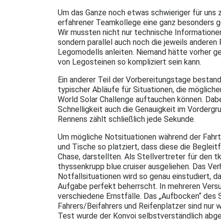
Um das Ganze noch etwas schwieriger für uns zu
erfahrener Teamkollege eine ganz besonders 
Wir mussten nicht nur technische Information
sondern parallel auch noch die jeweils anderen
Legomodells anleiten. Niemand hätte vorher g
von Legosteinen so kompliziert sein kann.
Ein anderer Teil der Vorbereitungstage bestan
typischer Abläufe für Situationen, die möglich
World Solar Challenge auftauchen können. Dabe
Schnelligkeit auch die Genauigkeit im Vordergr
Rennens zählt schließlich jede Sekunde.
Um mögliche Notsituationen während der Fahrt
und Tische so platziert, dass diese die Beglei
Chase, darstellten. Als Stellvertreter für den 
thyssenkrupp blue.cruiser ausgeliehen. Das Ver
Notfallsituationen wird so genau einstudiert, d
Aufgabe perfekt beherrscht. In mehreren Ver
verschiedene Ernstfälle. Das „Aufbocken“ des 
Fahrers/Beifahrers und Reifenplatzer sind nur 
Test wurde der Konvoi selbstverständlich abge