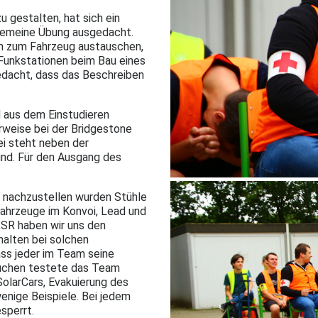
 gestalten, hat sich ein
gemeine Übung ausgedacht.
en zum Fahrzeug austauschen,
 Funkstationen beim Bau eines
edacht, dass das Beschreiben
d aus dem Einstudieren
erweise bei der Bridgestone
i steht neben der
und. Für den Ausgang des
 nachzustellen wurden Stühle
tfahrzeuge im Konvoi, Lead und
tkSR haben wir uns den
halten bei solchen
ass jeder im Team seine
suchen testete das Team
SolarCars, Evakuierung des
wenige Beispiele. Bei jedem
sperrt.