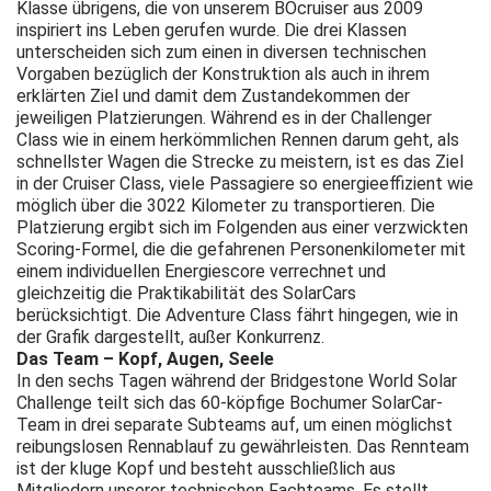
Klasse übrigens, die von unserem BOcruiser aus 2009
inspiriert ins Leben gerufen wurde. Die drei Klassen
unterscheiden sich zum einen in diversen technischen
Vorgaben bezüglich der Konstruktion als auch in ihrem
erklärten Ziel und damit dem Zustandekommen der
jeweiligen Platzierungen. Während es in der Challenger
Class wie in einem herkömmlichen Rennen darum geht, als
schnellster Wagen die Strecke zu meistern, ist es das Ziel
in der Cruiser Class, viele Passagiere so energieeffizient wie
möglich über die 3022 Kilometer zu transportieren. Die
Platzierung ergibt sich im Folgenden aus einer verzwickten
Scoring-Formel, die die gefahrenen Personenkilometer mit
einem individuellen Energiescore verrechnet und
gleichzeitig die Praktikabilität des SolarCars
berücksichtigt. Die Adventure Class fährt hingegen, wie in
der Grafik dargestellt, außer Konkurrenz.
Das Team – Kopf, Augen, Seele
In den sechs Tagen während der Bridgestone World Solar
Challenge teilt sich das 60-köpfige Bochumer SolarCar-
Team in drei separate Subteams auf, um einen möglichst
reibungslosen Rennablauf zu gewährleisten. Das Rennteam
ist der kluge Kopf und besteht ausschließlich aus
Mitgliedern unserer technischen Fachteams. Es stellt