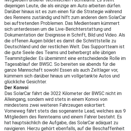
diejenigen Leute, die als einzige am Auto arbeiten dürfen.
Darüber hinaus ist es zum einen für die Strategie während
des Rennens zuständig und hilft zum anderen dem SolarCar
bei auftretenden Problemen. Das Medienteam kümmert
sich unterdessen um die Live-Berichterstattung und
Dokumentation der Ereignisse in Schrift, Bild und Video. Als
die offenen Augen bildet es damit die Schnittstelle zu
Deutschland und der restlichen Welt. Das Supportteam ist
die gute Seele des Teams und beherbergt alle übrigen
Teammitglieder. Es übernimmt eine entscheidende Rolle im
Tagesablauf der BWSC. So bereiten sie abends für die
ganze Mannschaft sowohl Essen als auch Zeltlager vor,
kümmern sich darüber hinaus um vollgetankte Autos und
glückliche Gesichter.
Der Konvoi
Das SolarCar fährt die 3022 Kilometer der BWSC nicht im
Alleingang, sondern wird stets in einem Konvoi von
mindestens zwei weiteren Fahrzeugen eskortiert.
Vorneweg fährt stets das sogenannte Lead, welches aus 9
Mitgliedern des Rennteams und einem Fahrer besteht. Es
hat hauptsächlich die Aufgabe, das SolarCar adäquat zu
navigieren. Hierzu gehört ebenfalls, auf die Beschaffenheit