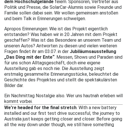
dem Hochschulgelände
feiern. Sponsoren, Vertreter aus
Politik und Presse, die SolarCar-Alumnis sowie Freunde und
Familie sollen dabei sein. Wir wollen gemeinsam anstoßen
und beim Talk in Erinnerungen schwelgen.
Apropos Erinnerungen: Wie ist das Projekt eigentlich
entstanden? Was haben wir in 20 Jahren mit dem Projekt
geschaffen? Was ist das Besondere an unserem Team und
unseren Autos? Antworten zu diesen und vielen weiteren
Fragen findet ihr am 03.07. in der
Jubiläumsausstellung
„Das Ding mit der Ente“
. Messen, Shows und Paraden sind
für uns schon Alltagsgeschäft, doch eine eigene
Ausstellung gab es noch nie. Die Ausstellung zeigt
erstmalig gesammelte Erinnerungsstücke, beleuchtet die
Geschichte des Projektes und stellt die spektakulärsten
Bilder dar.
Ein Nachmittag Nostalgie also. Wer uns hautnah erleben will
kommt vorbei.
We're headed for the final stretch
. With a new battery
installed and our first test drive successful, the journey to
Australia just keeps getting closer and closer. Before going
all the way down under though, we still have something