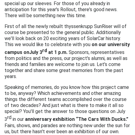
special up our sleeves. For those of you already in
anticipation for this year's Rollout, there's good news.
There will be something new this time.
First of all the newly rebuilt thyssenkrupp SunRiser will of
course be presented to the general public. Additionally
we'll look back on 20 exciting years of SolarCar history.
This we would like to celebrate with you
on our university
rd
campus on
July 3
at 1 p.m.
Sponsors, representatives
from politics and the press, our project's alumni, as well as
friends and families are welcome to join us. Let's come
together and share some great memories from the past
years.
Speaking of memories, do you know how this project came
to be, anyway? Which achievements and other amazing
things the different teams accomplished over the course
of two decades? And just what is there to make it all so
special? You'll get the answer to those questions on July
rd
3
in our
anniversary exhibition “The Cars With Ducks.”
Fairs, shows, and parades are nothing new under the sun for
us, but there hasn't ever been an exhibition of our own.