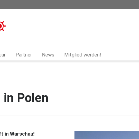
our
Partner
News
Mitglied werden!
 in Polen
t in Warschau!