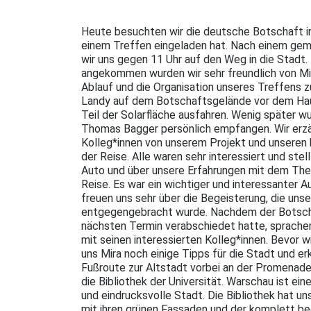
Heute besuchten wir die deutsche Botschaft in
einem Treffen eingeladen hat. Nach einem ge
wir uns gegen 11 Uhr auf den Weg in die Stadt.
angekommen wurden wir sehr freundlich von Mi
Ablauf und die Organisation unseres Treffens z
Landy auf dem Botschaftsgelände vor dem Hau
Teil der Solarfläche ausfahren. Wenig später w
Thomas Bagger persönlich empfangen. Wir erzä
Kolleg*innen von unserem Projekt und unseren 
der Reise. Alle waren sehr interessiert und stel
Auto und über unsere Erfahrungen mit dem The
Reise. Es war ein wichtiger und interessanter A
freuen uns sehr über die Begeisterung, die uns
entgegengebracht wurde. Nachdem der Botscha
nächsten Termin verabschiedet hatte, sprachen
mit seinen interessierten Kolleg*innen. Bevor 
uns Mira noch einige Tipps für die Stadt und er
Fußroute zur Altstadt vorbei an der Promenade
die Bibliothek der Universität. Warschau ist e
und eindrucksvolle Stadt. Die Bibliothek hat uns
mit ihren grünen Fassaden und der komplett be