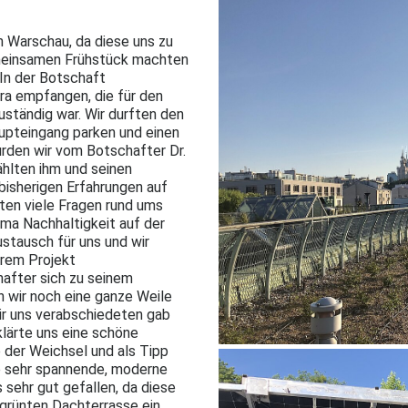
 Warschau, da diese uns zu
meinsamen Frühstück machten
 In der Botschaft
ra empfangen, die für den
uständig war. Wir durften den
pteingang parken und einen
urden wir vom Botschafter Dr.
hlten ihm und seinen
bisherigen Erfahrungen auf
lten viele Fragen rund ums
ma Nachhaltigkeit auf der
ustausch für uns und wir
erem Projekt
fter sich zu seinem
 wir noch eine ganze Weile
wir uns verabschiedeten gab
klärte uns eine schöne
 der Weichsel und als Tipp
ine sehr spannende, moderne
 sehr gut gefallen, da diese
grünten Dachterrasse ein