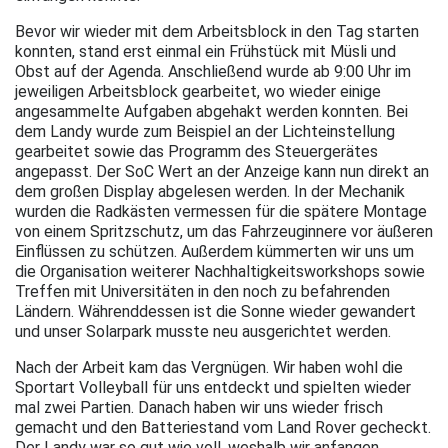
Bevor wir wieder mit dem Arbeitsblock in den Tag starten
konnten, stand erst einmal ein Frühstück mit Müsli und
Obst auf der Agenda. Anschließend wurde ab 9:00 Uhr im
jeweiligen Arbeitsblock gearbeitet, wo wieder einige
angesammelte Aufgaben abgehakt werden konnten. Bei
dem Landy wurde zum Beispiel an der Lichteinstellung
gearbeitet sowie das Programm des Steuergerätes
angepasst. Der SoC Wert an der Anzeige kann nun direkt an
dem großen Display abgelesen werden. In der Mechanik
wurden die Radkästen vermessen für die spätere Montage
von einem Spritzschutz, um das Fahrzeuginnere vor äußeren
Einflüssen zu schützen. Außerdem kümmerten wir uns um
die Organisation weiterer Nachhaltigkeitsworkshops sowie
Treffen mit Universitäten in den noch zu befahrenden
Ländern. Währenddessen ist die Sonne wieder gewandert
und unser Solarpark musste neu ausgerichtet werden.
Nach der Arbeit kam das Vergnügen. Wir haben wohl die
Sportart Volleyball für uns entdeckt und spielten wieder
mal zwei Partien. Danach haben wir uns wieder frisch
gemacht und den Batteriestand vom Land Rover gecheckt.
Der Landy war so gut wie voll, weshalb wir anfangen