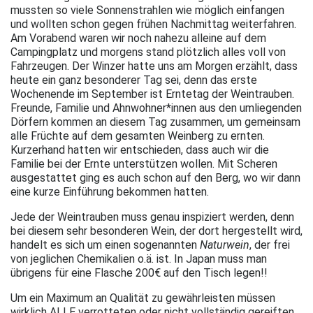
mussten so viele Sonnenstrahlen wie möglich einfangen
und wollten schon gegen frühen Nachmittag weiterfahren.
Am Vorabend waren wir noch nahezu alleine auf dem
Campingplatz und morgens stand plötzlich alles voll von
Fahrzeugen. Der Winzer hatte uns am Morgen erzählt, dass
heute ein ganz besonderer Tag sei, denn das erste
Wochenende im September ist Erntetag der Weintrauben.
Freunde, Familie und Ahnwohner*innen aus den umliegenden
Dörfern kommen an diesem Tag zusammen, um gemeinsam
alle Früchte auf dem gesamten Weinberg zu ernten.
Kurzerhand hatten wir entschieden, dass auch wir die
Familie bei der Ernte unterstützen wollen. Mit Scheren
ausgestattet ging es auch schon auf den Berg, wo wir dann
eine kurze Einführung bekommen hatten.
Jede der Weintrauben muss genau inspiziert werden, denn
bei diesem sehr besonderen Wein, der dort hergestellt wird,
handelt es sich um einen sogenannten
Naturwein
, der frei
von jeglichen Chemikalien o.ä. ist. In Japan muss man
übrigens für eine Flasche 200€ auf den Tisch legen!!
Um ein Maximum an Qualität zu gewährleisten müssen
wirklich ALLE verrotteten oder nicht vollständig gereiften