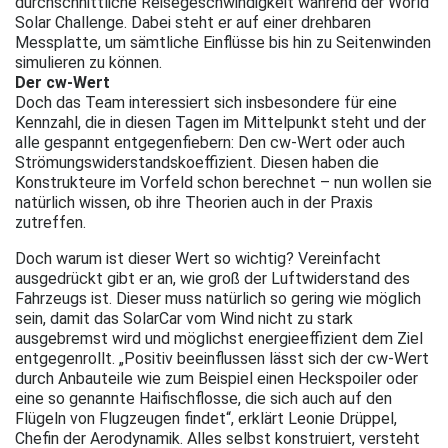
durchschnittliche Reisegeschwindigkeit während der World
Solar Challenge. Dabei steht er auf einer drehbaren
Messplatte, um sämtliche Einflüsse bis hin zu Seitenwinden
simulieren zu können.
Der cw-Wert
Doch das Team interessiert sich insbesondere für eine
Kennzahl, die in diesen Tagen im Mittelpunkt steht und der
alle gespannt entgegenfiebern: Den cw-Wert oder auch
Strömungswiderstandskoeffizient. Diesen haben die
Konstrukteure im Vorfeld schon berechnet – nun wollen sie
natürlich wissen, ob ihre Theorien auch in der Praxis
zutreffen.
Doch warum ist dieser Wert so wichtig? Vereinfacht
ausgedrückt gibt er an, wie groß der Luftwiderstand des
Fahrzeugs ist. Dieser muss natürlich so gering wie möglich
sein, damit das SolarCar vom Wind nicht zu stark
ausgebremst wird und möglichst energieeffizient dem Ziel
entgegenrollt. „Positiv beeinflussen lässt sich der cw-Wert
durch Anbauteile wie zum Beispiel einen Heckspoiler oder
eine so genannte Haifischflosse, die sich auch auf den
Flügeln von Flugzeugen findet“, erklärt Leonie Drüppel,
Chefin der Aerodynamik. Alles selbst konstruiert, versteht